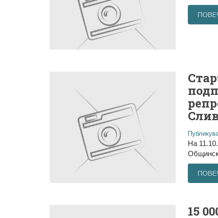
ПОВЕ
Стар
подп
репр
Сли
Публикува
На 11.10
Общински
ПОВЕ
15 0