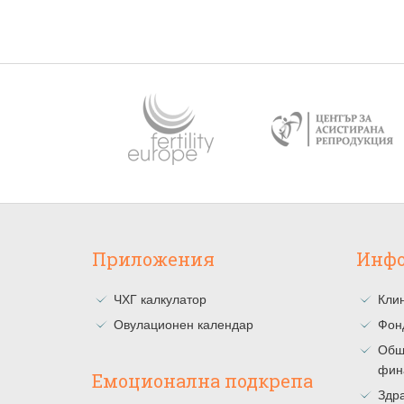
Приложения
Инф
ЧХГ калкулатор
Клин
Овулационен календар
Фон
Общ
фин
Емоционална подкрепа
Здра