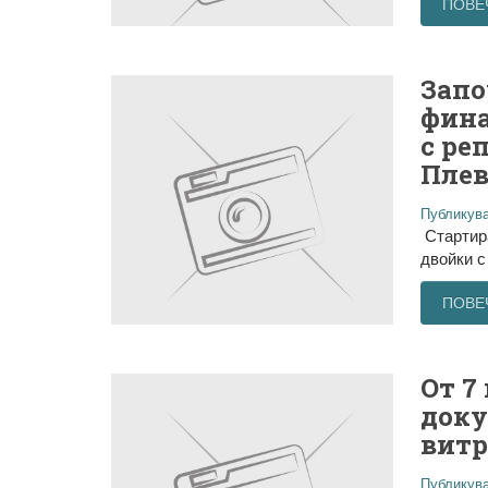
ПОВЕ
Запо
фина
с ре
Плев
Публикува
Стартира
двойки с
ПОВЕ
От 7
доку
витр
Публикува