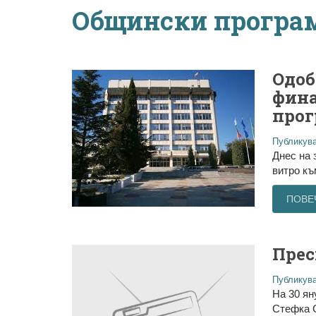
Общински програм
Одоб
фина
прог
Публикува
Днес на 
витро къ
ПОВЕ
Прес
Публикува
На 30 ян
Стефка С