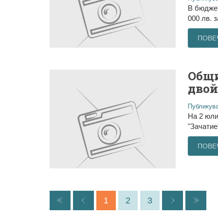
В бюджет
000 лв. 
ПОВЕ
Общи
двой
Публикува
На 2 юли
"Зачатие
ПОВЕ
1
2
3