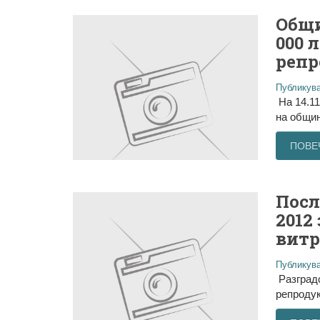
Общи
000 
репр
Публикува
На 14.11
на общин
ПОВЕ
Посл
2012
витр
Публикува
Разградс
репродук