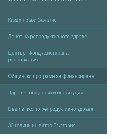
Какво прави Зачатие
Денят на репродуктивното здраве
Център "Фонд асистирана
репродукция"
Общински програми за финансиране
Здраве - общество и институции
Бъди в час по репродуктивно здраве
30 години ин витро България