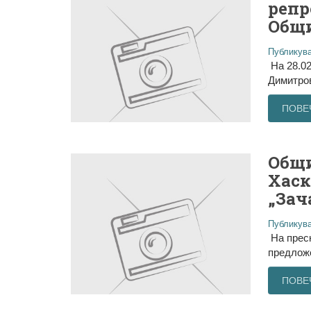
репр
Общи
Публикува
На 28.0
Димитров
ПОВЕ
Общи
Хаск
„Зач
Публикува
На преск
предложе
ПОВЕ