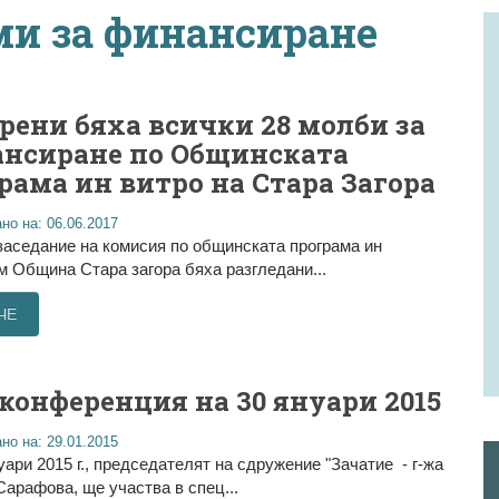
и за финансиране
рени бяха всички 28 молби за
нсиране по Общинската
рама ин витро на Стара Загора
но на: 06.06.2017
заседание на комисия по oбщинската програма ин
м Община Стара загора бяха разгледани...
ЧЕ
конференция на 30 януари 2015
но на: 29.01.2015
уари 2015 г., председателят на сдружение "Зачатие - г-жа
арафова, ще участва в спец...