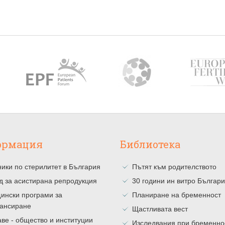
ормация
Библиотека
ики по стерилитет в България
Пътят към родителството
д за асистирана репродукция
30 години ин витро Българ
ински програми за
Планиране на бременност
ансиране
Щастливата вест
ве - общество и институции
Изследвания при бременно