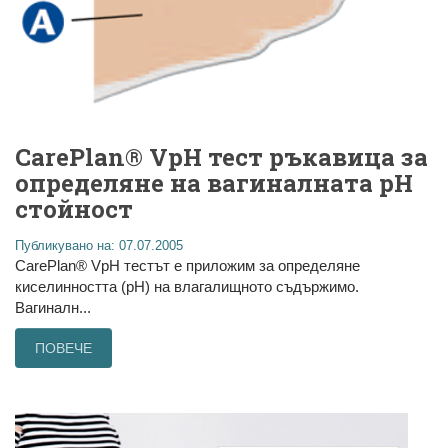
CarePlan® VpH тест ръкавица за
определяне на вагиналната pH
стойност
Публикувано на: 07.07.2005
CarePlan® VpH тестът е приложим за определяне
киселинността (рН) на влагалищното съдържимо.
Вагиналн...
ПОВЕЧЕ