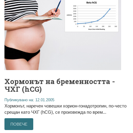
Хормонът на бременността -
ЧХГ (hCG)
Публикувано на: 12.01.2005
Хормонът, наречен човешки хорион-гонадотропин, по-често
срещан като ЧХГ (hCG), се произвежда по врем...
ПОВЕЧЕ