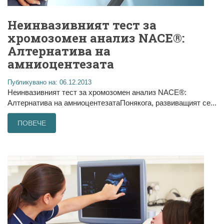
Неинвазивният тест за
хромозомен анализ NACE®:
Алтернатива на
амниоцентезата
Публикувано на: 06.12.2013
Неинвазивният тест за хромозомен анализ NACE®:
Алтернатива на амниоцентезатаПонякога, развиващият се...
ПОВЕЧЕ