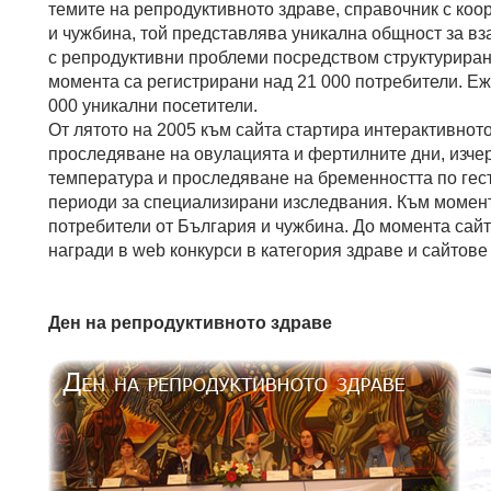
темите на репродуктивното здраве, справочник с коо
и чужбина, той представлява уникална общност за в
с репродуктивни проблеми посредством структурирани
момента са регистрирани над 21 000 потребители. Еж
000 уникални посетители.
От лятото на 2005 към сайта стартира интерактивнот
проследяване на овулацията и фертилните дни, изче
температура и проследяване на бременността по гес
периоди за специализирани изследвания. Към момент
потребители от България и чужбина. До момента сайт
награди в web конкурси в категория здраве и сайтове
Ден на репродуктивното здраве