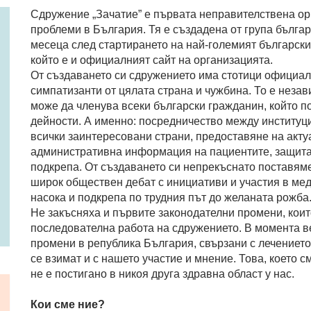
Сдружение „Зачатие” е първата неправителствена ор
проблеми в България. Тя е създадена от група бълга
месеца след стартирането на най-големият български 
който е и официалният сайт на организацията.
От създаването си сдружението има стотици официал
симпатизанти от цялата страна и чужбина. То е незав
може да членува всеки български гражданин, който п
дейности. А именно: посредничество между институци
всички заинтересовани страни, предоставяне на акту
административна информация на пациентите, защита
подкрепа. От създаването си непрекъснато поставям
широк обществен дебат с инициативи и участия в ме
насока и подкрепа по трудния път до желаната рожба
Не закъсняха и първите законодателни промени, коит
последователна работа на сдружението. В момента в
промени в република България, свързани с лечението
се взимат и с нашето участие и мнение. Това, което с
не е постигано в никоя друга здравна област у нас.
Кои сме ние?