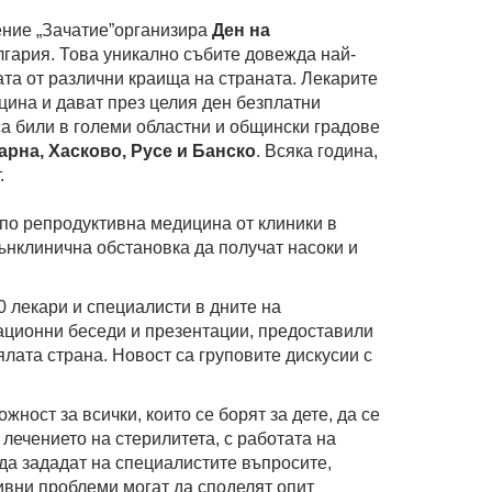
ение „Зачатие”организира
Ден на
лгария. Това уникално събите довежда най-
ата от различни краища на страната. Лекарите
цина и дават през целия ден безплатни
са били в големи областни и общински градове
арна, Хасково, Русе и Банско
. Всяка година,
.
по репродуктивна медицина от клиники в
ънклинична обстановка да получат насоки и
0 лекари и специалисти в дните на
ационни беседи и презентации, предоставили
ялата страна. Новост са груповите дискусии с
жност за всички, които се борят за дете, да се
лечението на стерилитета, с работата на
да зададат на специалистите въпросите,
тивни проблеми могат да споделят опит