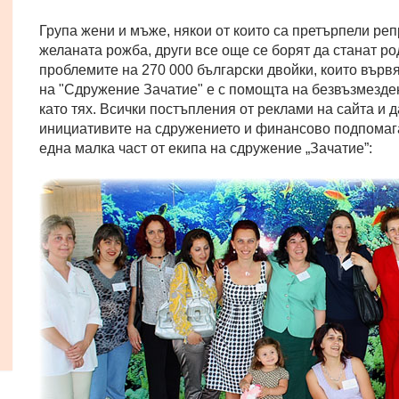
Група жени и мъже, някои от които са претърпели ре
желаната рожба, други все още се борят да станат ро
проблемите на 270 000 български двойки, които вървя
на "Сдружение Зачатие" е с помощта на безвъзмезден
като тях. Всички постъпления от реклами на сайта и 
инициативите на сдружението и финансово подпомага
една малка част от екипа на сдружение „Зачатие”: