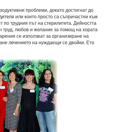
продуктивни проблеми, докато достигнат до
дители или които просто са съпричастни към
т по трудния път на стерилитета. Дейността
 труд, любов и желание за помощ на хората
дарения се използват за организиране на
не лечението на нуждаещи се двойки. Ето