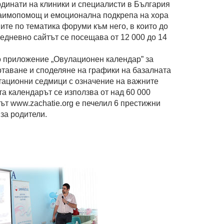
рдинати на клиники и специалисти в България
заимопомощ и емоционална подкрепа на хора
те по тематика форуми към него, в които до
едневно сайтът се посещава от 12 000 до 14
о приложение „Овулационен календар” за
ртаване и споделяне на графики на базалната
тационни седмици с означение на важните
а календарът се използва от над 60 000
ът www.zachatie.org е печелил 6 престижни
 за родители.