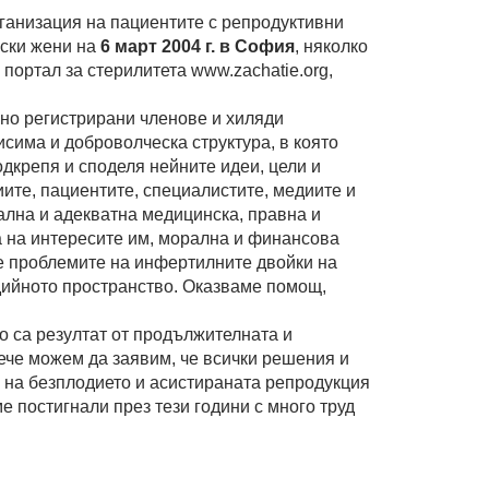
ганизация на пациентите с репродуктивни
рски жени на
6 март 2004 г. в София
, няколко
портал за стерилитета www.zachatie.org,
но регистрирани членове и хиляди
исима и доброволческа структура, в която
одкрепя и споделя нейните идеи, цели и
ите, пациентите, специалистите, медиите и
ална и адекватна медицинска, правна и
 на интересите им, морална и финансова
е проблемите на инфертилните двойки на
дийното пространствo. Оказваме помощ,
.
о са резултат от продължителната и
ече можем да заявим, че всички решения и
 на безплодието и асистираната репродукция
ме постигнали през тези години с много труд