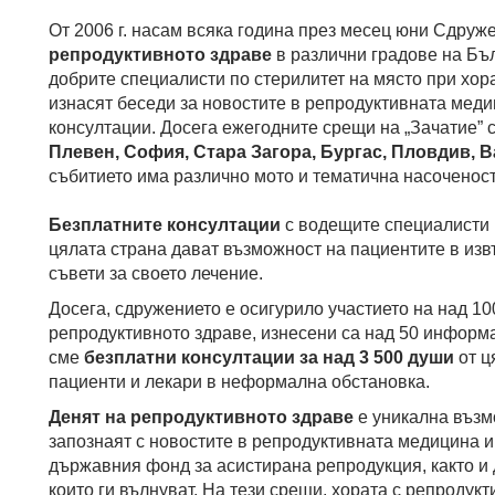
От 2006 г. насам всяка година през месец юни Сдруж
репродуктивното здраве
в различни градове на Бъ
добрите специалисти по стерилитет на място при хор
изнасят беседи за новостите в репродуктивната меди
консултации. Досега ежегодните срещи на „Зачатие” 
Плевен, София, Стара Загора, Бургас, Пловдив, В
събитието има различно мото и тематична насоченост
Безплатните консултации
с водещите специалисти 
цялата страна дават възможност на пациентите в изв
съвети за своето лечение.
Досега, сдружението е осигурило участието на над 10
репродуктивното здраве, изнесени са над 50 информ
сме
безплатни консултации за над 3 500 души
от ц
пациенти и лекари в неформална обстановка.
Денят на репродуктивното здраве
е уникална възмо
запознаят с новостите в репродуктивната медицина и 
държавния фонд за асистирана репродукция, както и 
които ги вълнуват. На тези срещи, хората с репродук