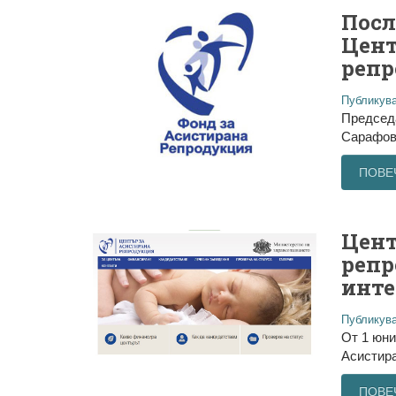
Посл
Цент
репр
Публикува
Председ
Сарафова
ПОВЕ
Цент
репр
инте
Публикува
От 1 юни
Асистира
ПОВЕ