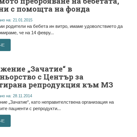
мото преброяване на бебетата,
ни с помощта на фонда
но на: 21.01.2015
 родители на бебета ин витро, имаме удоволствието да
мираме, че на 14 февру...
ЧЕ
жение „Зачатие“ в
ньорство с Център за
тирана репродукция към МЗ
но на: 28.11.2014
е „Зачатие“, като неправителствена организация на
ите пациенти с репродукти...
ЧЕ