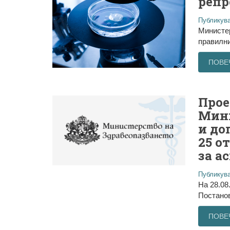
репр
Публикува
Министер
правилни
ПОВЕ
Прое
Мини
и до
25 о
за а
Публикува
На 28.08
Постанов
ПОВЕ