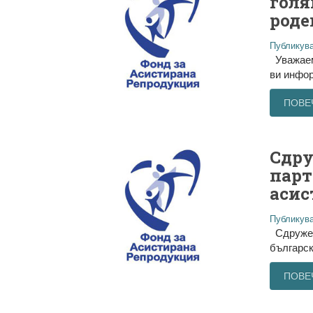
голя
роде
Публикува
Уважаеми
ви инфор
ПОВЕ
Сдру
парт
асис
Публикува
Сдружени
българск
ПОВЕ