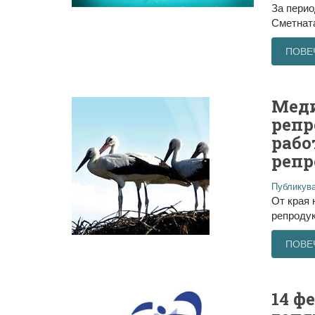
За перио
Сметната
ПОВЕ
Меди
репр
рабо
репр
Публикува
От края 
репродук
ПОВЕ
14 ф