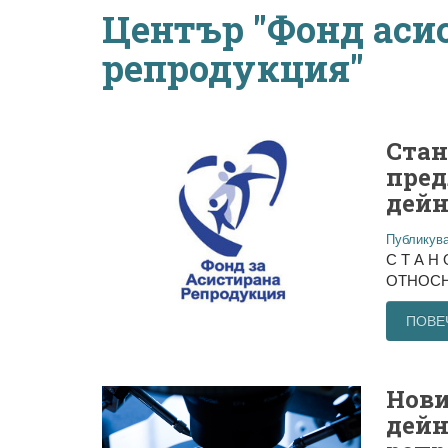
Център "Фонд аси
репродукция"
Стан
пред
дейн
Публикува
С Т А Н 
ОТНОСНО
ПОВЕ
Нови
дейн