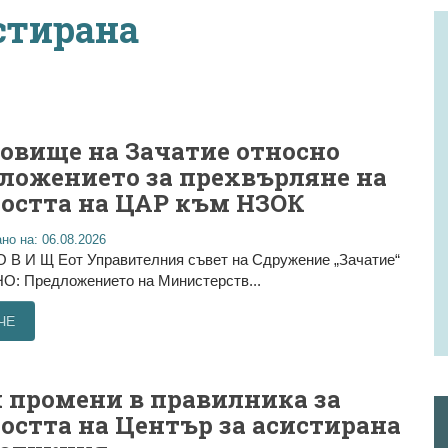
стирана
овище на Зачатие относно
ложението за прехвърляне на
остта на ЦАР към НЗОК
но на: 06.08.2026
О В И Щ Еот Управителния съвет на Сдружение „Зачатие“
: Предложението на Министерств...
ЧЕ
 промени в правилника за
остта на Център за асистирана