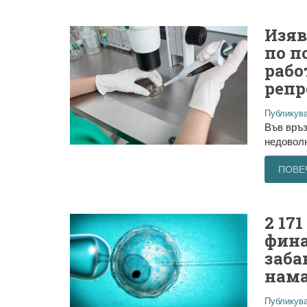
Изяв
по п
рабо
репр
Публикува
Във връз
недоволн
ПОВЕ
2 17
фина
заба
нама
Публикува