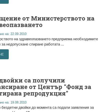
щение от Министерството на
веопазването
но на: 22.09.2010
рството на здравеопазването предприема необходимите
 за недопускане спиране работата ...
ЧЕ
 двойки са получили
нсиране от Център "Фонд за
тирана репродукция"
но на: 19.08.2010
 бездетни двойки до момента са подали заявления за