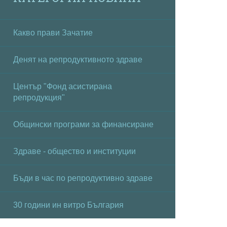
Какво прави Зачатие
Денят на репродуктивното здраве
Център "Фонд асистирана
репродукция"
Общински програми за финансиране
Здраве - общество и институции
Бъди в час по репродуктивно здраве
30 години ин витро България