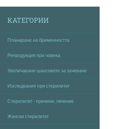
КАТЕГОРИИ
Планиране на бременността
Репродукция при човека
Увеличаване шансовете за зачеване
Изследвания при стерилитет
Стерилитет - причини, лечение
Женски стерилитет