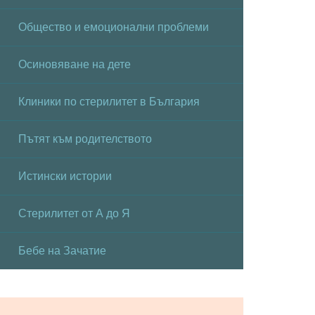
Общество и емоционални проблеми
Осиновяване на дете
Клиники по стерилитет в България
Пътят към родителството
Истински истории
Стерилитет от А до Я
Бебе на Зачатие