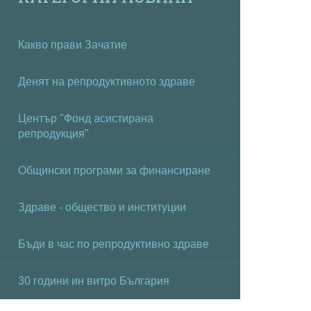
Какво прави Зачатие
Денят на репродуктивното здраве
Център "Фонд асистирана
репродукция"
Общински програми за финансиране
Здраве - общество и институции
Бъди в час по репродуктивно здраве
30 години ин витро България