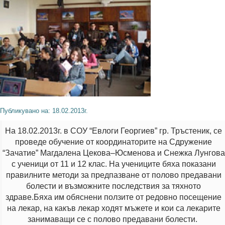
Публикувано на: 18.02.2013г.
На 18.02.2013г. в СОУ “Евлоги Георгиев” гр. Тръстеник, се
проведе обучение от координаторите на Сдружение
“Зачатие” Магдалена Цекова–Юсменова и Снежка Лунгова
с ученици от 11 и 12 клас. На учениците бяха показани
правилните методи за предпазване от полово предавани
болести и възможните последствия за тяхното
здраве.Бяха им обяснени ползите от редовно посещение
на лекар, на какъв лекар ходят мъжете и кои са лекарите
занимаващи се с полово предавани болести.