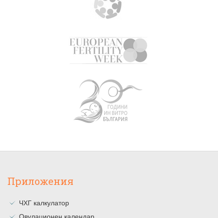
Приложения
ЧХГ калкулатор
Овулационен календар