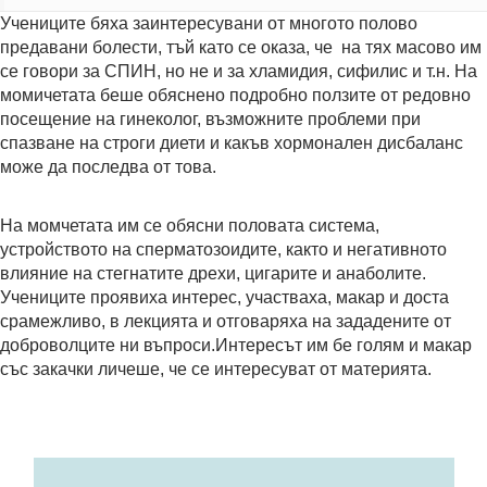
Учениците бяха заинтересувани от многото полово
предавани болести, тъй като се оказа, че на тях масово им
се говори за СПИН, но не и за хламидия, сифилис и т.н. На
момичетата беше обяснено подробно ползите от редовно
посещение на гинеколог, възможните проблеми при
спазване на строги диети и какъв хормонален дисбаланс
може да последва от това.
На момчетата им се обясни половата система,
устройството на сперматозоидите, както и негативното
влияние на стегнатите дрехи, цигарите и анаболите.
Учениците проявиха интерес, участваха, макар и доста
срамежливо, в лекцията и отговаряха на зададените от
доброволците ни въпроси.Интересът им бе голям и макар
със закачки личеше, че се интересуват от материята.