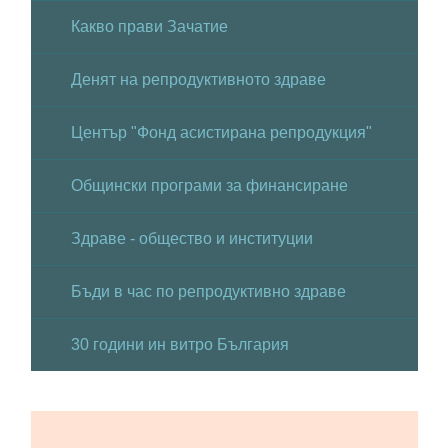
Какво прави Зачатие
Денят на репродуктивното здраве
Център "Фонд асистирана репродукция"
Общински програми за финансиране
Здраве - общество и институции
Бъди в час по репродуктивно здраве
30 години ин витро България