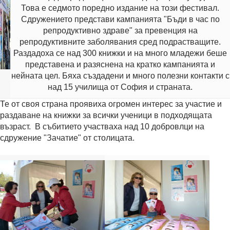
Това е седмото поредно издание на този фестивал.
Сдружението представи кампанията "Бъди в час по
репродуктивно здраве" за превенция на
репродуктивните заболявания сред подрастващите.
Раздадоха се над 300 книжки и на много младежи беше
представена и разяснена на кратко кампанията и
нейната цел. Бяха създадени и много полезни контакти с
над 15 училища от София и страната.
Те от своя страна проявиха огромен интерес за участие и
раздаване на книжки за всички ученици в подходящата
възраст. В събитието участваха над 10 добровлци на
сдружение "Зачатие" от столицата.