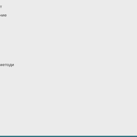
т
ение
 методи