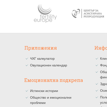
Приложения
Инф
ЧХГ калкулатор
Клин
Овулационен календар
Фон
Общ
фин
Емоционална подкрепа
Здра
Оси
Истински истории
Поли
Общество и емоционални
усло
проблеми