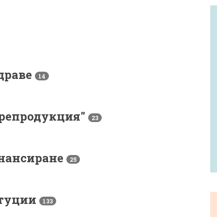
драве
14
 репродукция"
23
нансиране
25
итуции
133