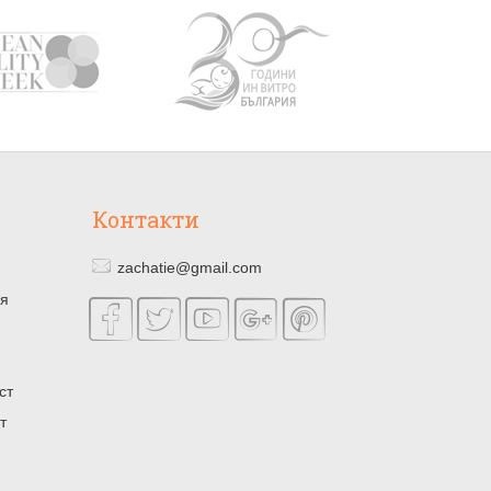
Контакти
zachatie@gmail.com
ия
ст
т