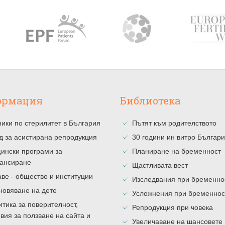
ормация
Библиотека
ики по стерилитет в България
Пътят към родителството
д за асистирана репродукция
30 години ин витро Българ
ински програми за
Планиране на бременност
ансиране
Щастливата вест
ве - общество и институции
Изследвания при бременно
новяване на дете
Усложнения при бременнос
тика за поверителност,
Репродукция при човека
вия за ползване на сайта и
Увеличаване на шансовете