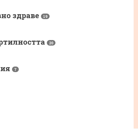
вно здраве
19
ертилността
20
рия
7