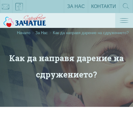
ЗА НАС
КОНТАКТИ
ТЪРС
Tog
zachatie@gmail.com
facebook
nav
Начало
За Нас
Как да направя дарение на сдружението?
Как да направя дарение на
сдружението?