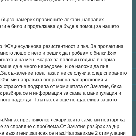
 бързо намерих правилните лекари ,направих
ги е било и продължава да бъде в помощ за нашето
о ФСХ,инсулинова резистентност и пкя. За пролактина
много лошо с него и реших да пробвам с билки.Бях
огнаха и на мен .Вкарах за половин година в норма
ваше да е много нередовен и се наложи да пия
.За съжаление това така и не се случи,а след спирането
2005г. ми направиха оперативна лапароскопия и
 страхотна подкрепа от момичетата от Зачатие, бяха
ук разбира се и информация за самата манипулация и
много надежди. Тръгнах си още по-щастлива,защото
ни.Минах през няколко лекари,които само ми повтаряха
 за справяне с проблема.От Зачатие разбрах за д-р
ха възхитени,записах се и аз.Направихме 2 стимулации