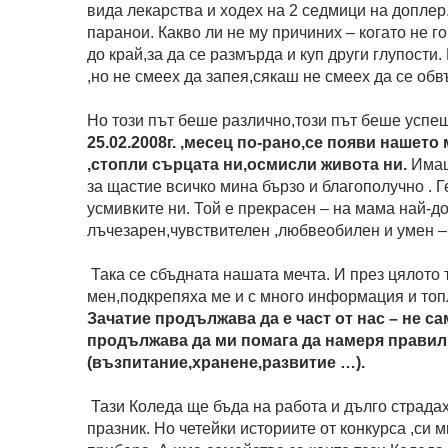
вида лекарства и ходех на 2 седмици на доплер
паранои. Какво ли не му причиних – когато не г
до край,за да се размърда и куп други глупост
,но не смеех да запея,сякаш не смеех да се об
Но този път беше различно,този път беше успе
25.02.2008г. ,месец по-рано,се появи нашет
,стопли сърцата ни,осмисли живота ни.
Имаше
за щастие всичко мина бързо и благополучно . 
усмивките ни. Той е прекрасен – на мама най-д
лъчезарен,чувствителен ,любвеобилен и умен –
Така се сбъдната нашата мечта. И през цялото 
мен,подкрепяха ме и с много информация и топл
Зачатие продължава да е част от нас – не 
продължава да ми помага да намеря правил
(възпитание,хранене,развитие …).
Тази Коледа ще бъда на работа и дълго страдах,
празник. Но четейки историите от конкурса ,си 