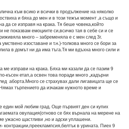
злична към всико и всички в продължение на няколко
оствиха и бяха до мен и в този тежък момент ,а също и
а да се изправя на крака. Тя беше човека,който
 не показвам емоциите си,всичко тая в себе си и се
приживяла много – забременяла е с мен след 3г.
 умствено изоставане и т.н.)-толкова много се бори за
олила в домът ни да има тъга.Тя ми вдъхна много сили и
ме изправи на крака. Бяха ми казали да се пазим 9
о-късен етап,а освен това поради много „кадърни
след аборта.Много се страхувах дали лигавицата ще се
.Нямах търпението да изчакам нужното време и
 един мой любим град. Още първият ден си купих
агаемата овулация(отново се бях върнала на мерене на
хме ужасно щастливи ,но и адски уплашени.
- контракции,прееклампсия,белтък в урината. Пиех 9