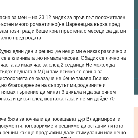
сна за мен – на 23.12 видях за пръв път положителен
пръстен много романтично(на Царевец,на върха пред
ам този град и беше крил пръстена с месеци ,за да ми
иално пред родата.
будих един ден и реших ,че нещо ми е някак различно и
се в клиниката ,но нямаха часове. Обадих се лично на
 час, а аз имах час за след 2 седмици.Не можех да
идох веднага в МД и там всичко се срина за
истологията се оказа,че не беше такава.Всичко
,но благодарение на съпругът ми,роднините и
и нямах търпение да минат 3 цикъла и да започнем
наха и цикъл след кюртажа така и не ми дойде 70
вече бяха започнали да посещават д-р Владимиров и
 документи,поговорихме и решихме да оставим лятото
да решим как ще продължим,дали стимулации или нещо