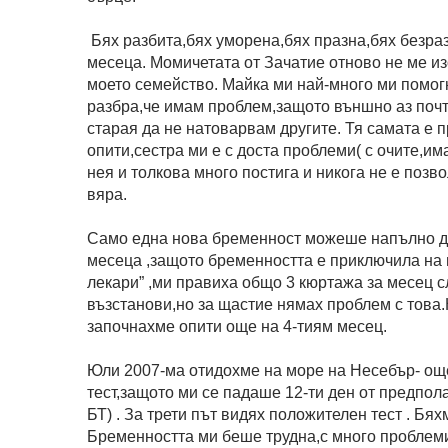
Бях разбита,бях уморена,бях празна,бях безра
месеца. Момичетата от Зачатие отново не ме из
моето семейство. Майка ми най-много ми помогн
разбра,че имам проблем,защото външно аз почти
старая да не натоварвам другите. Тя самата е 
опити,сестра ми е с доста проблеми( с очите,има
нея и толкова много постига и никога не е позв
вяра.
Само една нова бременност можеше напълно да 
месеца ,защото бременността е приключила на п
лекари” ,ми правиха общо 3 кюртажа за месец 
възстанови,но за щастие нямах проблем с това
започнахме опити още на 4-тиям месец.
Юли 2007-ма отидохме на море на Несебър- още
тест,защото ми се падаше 12-ти ден от предпол
БТ) . За трети път видях положителен тест . Бя
Бременността ми беше трудна,с много проблеми