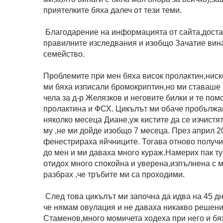
приятелките бяха далеч от тези теми.
Благодарение на информацията от сайта,доста
правилните изследвания и изобщо Зачатие вина
семейство.
Проблемите при мен бяха висок пролактин,ниск
ми бяха изписали бромокриптин,но ми ставаше 
чела за д-р Желязков и неговите билки и те пом
пролактина и ФСХ. Цикълът ми обаче пробължа
няколко месеца Диане,уж кистите да се изчистят
му ,не ми дойде изобщо 7 месеца. През април 
фенестрираха яйчниците. Тогава отново получих
до мен и ми даваха много кураж.Намерих пак т
отидох много спокойна и уверена,изпълнена с 
разбрах ,че тръбите ми са проходими.
След това цикълът ми започна да идва на 45 д
че нямам овулация и не даваха никакво решение
Стаменов,много момичета ходеха при него и бя