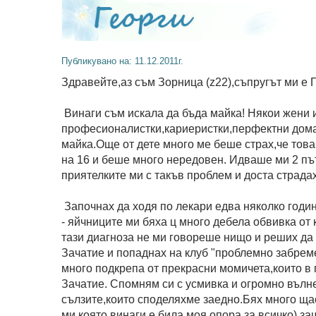
Публикувано на: 11.12.2011г.
Здравейте,аз съм Зорница (z22),съпругът ми е 
Винаги съм искала да бъда майка! Някои жени 
професионалистки,кариеристки,перфектни домаки
майка.Още от дете много ме беше страх,че това
на 16 и беше много нередовен. Идваше ми 2 път
приятелките ми с такъв проблем и доста страдах
Започнах да ходя по лекари едва няколко годи
- яйчниците ми бяха ц много дебела обвивка от 
тази диагноза не ми говореше нищо и реших д
Зачатие и попаднах на клуб "проблемно забреме
много подкрепа от прекрасни момичета,които в
Зачатие. Спомням си с усмивка и огромно вълн
сълзите,които споделяхме заедно.Бях много щас
ми,която винаги е била моя опора за всичко),за