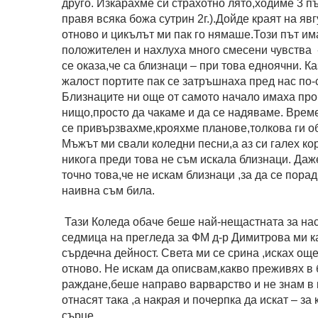
друго. Изкарахме си страхотно лято,ходиме 3 п
правя всяка божа сутрин 2г.).Дойде краят на яв
отново и цикълът ми пак го нямаше.Този път има
положителен и нахлуха много смесени чувства -
се оказа,че са близнаци – при това едноячни. Ка
жалост портите пак се затръшнаха пред нас по-с
Близнаците ни още от самото начало имаха проб
нищо,просто да чакаме и да се надяваме. Врем
се привързвахме,крояхме планове,толкова ги 
Мъжът ми свали коледни песни,а аз си галех кор
никога преди това не съм искала близнаци. Даж
точно това,че не искам близнаци ,за да се пора
наивна съм била.
Тази Коледа обаче беше най-нещастната за нас
седмица на прегледа за ФМ д-р Димитрова ми к
сърдечна дейност. Света ми се срина ,исках още
отново. Не искам да описвам,какво преживях в
раждане,беше направо варварство и не знам в к
отнасят така ,а накрая и почерпка да искат – за
сърце.