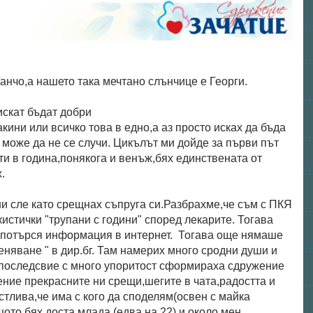
Ганчо,а нашето така мечтано слънчице е Георги.
искат бъдат добри
ни или всичко това в едно,а аз просто исках да бъда
 може да не се случи. Цикълът ми дойде за първи път
и в година,понякога и венъж,бях единствената от
.
ни сле като срещнах съпруга си.Разбрахме,че съм с ПКЯ
кистички "трупани с години" според лекарите. Тогава
а потърся информация в интернет. Тогава още нямаше
няване " в дир.бг. Там намерих много сродни души и
 последсвие с много упоритост сформираха сдружение
ение прекрасните ни срещи,шегите в чата,радостта и
тлива,че има с кого да споделям(освен с майка
щото бях доста млада (едва на 22) и около мен