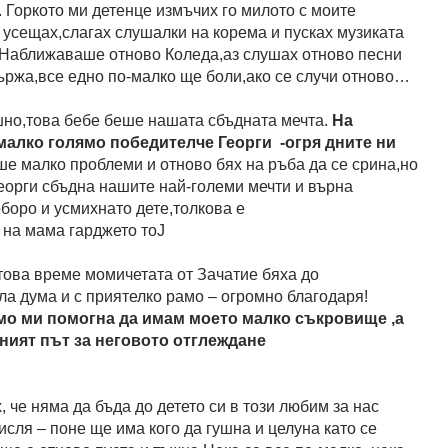
. Горкото ми детенце измъчих го милото с моите
о усещах,слагах слушалки на корема и пусках музиката
и. Наближаваше отново Коледа,аз слушах отново песни
вържа,все едно по-малко ще боли,ако се случи отново…
шно,това бебе беше нашата сбъдната мечта.
На
о малко голямо победителче Георги -огря дните ни
 малко проблеми и отново бях на ръба да се срина,но
Георги сбъдна нашите най-големи мечти и върна
оборо и усмихнато дете,толкова е
 на мама гарджето тоJ
това време момичетата от Зачатие бяха до
а дума и с приятелко рамо – огромно благодаря!
само ми помогна да имам моето малко съкровище ,а
ният път за неговото отглеждане
 че няма да бъда до детето си в този любим за нас
мисля – поне ще има кого да гушна и целуна като се