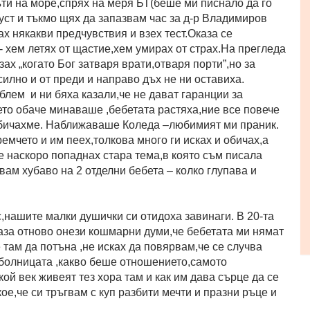
ъти на море,спрях на меря БТ(беше ми писнало да го
густ и тъкмо щях да запазвам час за д-р Владимиров
х някакви предчувствия и взех тест.Оказа се
 хем летях от щастие,хем умирах от страх.На прегледа
зах „когато Бог затваря врати,отваря порти”,но за
илно и от преди и направо дъх не ни оставиха.
лем и ни бяха казали,че не дават гаранции за
ето обаче минаваше ,бебетата растяха,ние все повече
обичахме. Наближаваше Коледа –любимият ми праник.
емчето и им пеех,толкова много ги исках и обичах,а
е наскоро попаднах стара тема,в която съм писала
двам хубаво на 2 отделни бебета – колко глупава и
,нашите малки душички си отидоха завинаги. В 20-та
аза отново онези кошмарни думи,че бебетата ми нямат
 там да потъна ,не исках да повярвам,че се случва
 болницата ,какво беше отношението,самото
ой век живеят тез хора там и как им дава сърце да се
 кое,че си тръгвам с куп разбити мечти и празни ръце и