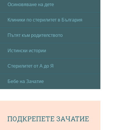
Осиновяване на дете
Клиники по стерилитет в България
Пътят към родителството
Истински истории
Стерилитет от А до Я
Бебе на Зачатие
ПОДКРЕПЕТЕ ЗАЧАТИЕ