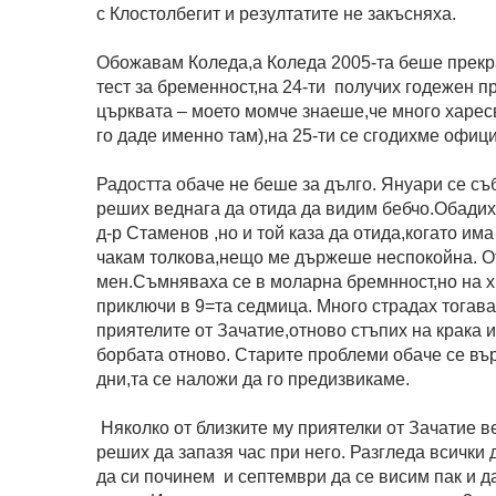
с Клостолбегит и резултатите не закъсняха.
Обожавам Коледа,а Коледа 2005-та беше прекра
тест за бременност,на 24-ти получих годежен 
църквата – моето момче знаеше,че много харесв
го даде именно там),на 25-ти се сгодихме офиц
Радостта обаче не беше за дълго. Януари се съ
реших веднага да отида да видим бебчо.Обадих 
д-р Стаменов ,но и той каза да отида,когато има
чакам толкова,нещо ме държеше неспокойна. От
мен.Съмняваха се в моларна бремнност,но на х
приключи в 9=та седмица. Много страдах тогава
приятелите от Зачатие,отново стъпих на крака 
борбата отново. Старите проблеми обаче се вър
дни,та се наложи да го предизвикаме.
Няколко от близките му приятелки от Зачатие 
реших да запазя час при него. Разгледа всички
да си починем и септември да се висим пак и 